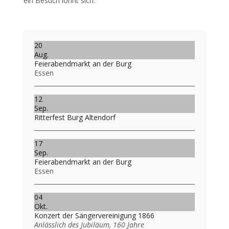
ein Besuch lohnt sich.
Vorheriger Beitrag: In luftiger Höhe im Einsatz: Neue Lichterk
Nächster Beitrag: 
Zurück
Weiter
20
Aug.
Feierabendmarkt an der Burg
Essen
12
Sep.
Ritterfest Burg Altendorf
17
Sep.
Feierabendmarkt an der Burg
Essen
04
Okt.
Konzert der Sängervereinigung 1866
Anlässlich des Jubiläum, 160 Jahre