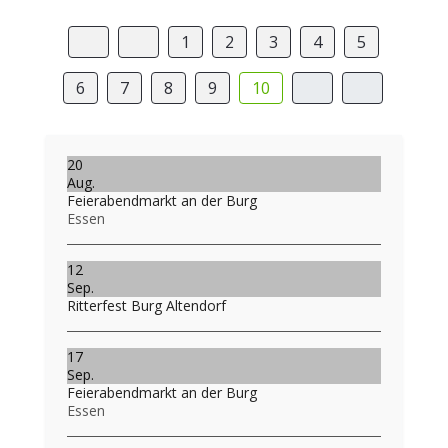
1
2
3
4
5
6
7
8
9
10
20
Aug.
Feierabendmarkt an der Burg
Essen
12
Sep.
Ritterfest Burg Altendorf
17
Sep.
Feierabendmarkt an der Burg
Essen