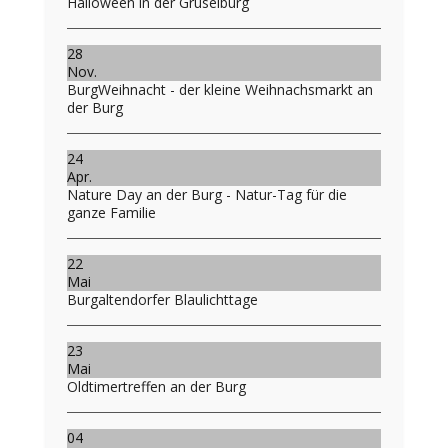
Halloween in der Gruselburg
28
Nov.
BurgWeihnacht - der kleine Weihnachsmarkt an
der Burg
24
Apr.
Nature Day an der Burg - Natur-Tag für die
ganze Familie
22
Mai
Burgaltendorfer Blaulichttage
23
Mai
Oldtimertreffen an der Burg
04