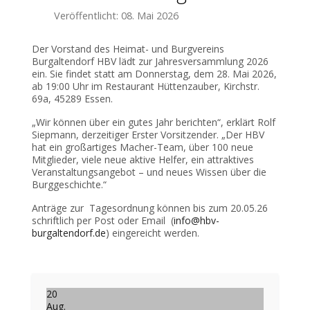
Veröffentlicht: 08. Mai 2026
Der Vorstand des Heimat- und Burgvereins
Burgaltendorf HBV lädt zur Jahresversammlung 2026
ein. Sie findet statt am Donnerstag, dem 28. Mai 2026,
ab 19:00 Uhr im Restaurant Hüttenzauber, Kirchstr.
69a, 45289 Essen.
„Wir können über ein gutes Jahr berichten“, erklärt Rolf
Siepmann, derzeitiger Erster Vorsitzender. „Der HBV
hat ein großartiges Macher-Team, über 100 neue
Mitglieder, viele neue aktive Helfer, ein attraktives
Veranstaltungsangebot – und neues Wissen über die
Burggeschichte.“
Anträge zur Tagesordnung können bis zum 20.05.26
schriftlich per Post oder Email (
info@hbv-
burgaltendorf.de
) eingereicht werden.
Vorheriger Beitrag: Kolpingsfamilie Burgaltendorf lädt zum g
Nächster Beitrag: 
Zurück
Weiter
20
Aug.