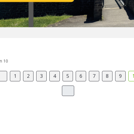
on 10
1
2
3
4
5
6
7
8
9