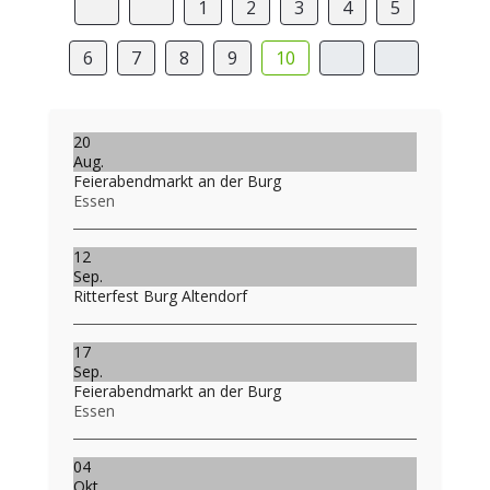
1
2
3
4
5
6
7
8
9
10
20
Aug.
Feierabendmarkt an der Burg
Essen
12
Sep.
Ritterfest Burg Altendorf
17
Sep.
Feierabendmarkt an der Burg
Essen
04
Okt.